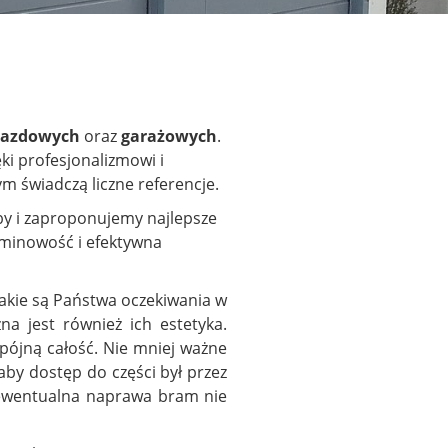
jazdowych
oraz
garażowych
.
ęki profesjonalizmowi i
m świadczą liczne referencje.
by i zaproponujemy najlepsze
erminowość i efektywna
jakie są Państwa oczekiwania w
a jest również ich estetyka.
pójną całość. Nie mniej ważne
aby dostęp do części był przez
i ewentualna naprawa bram nie