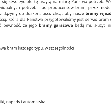
się stworzyć ofertę uszytą na miarę Państwa potrzeb. Wsz
widualnych potrzeb – od producentów bram, przez model
ąż dążymy do doskonałości, chcąc aby nasze
bramy wjaz
cią, którą dla Państwa przygotowaliśmy jest serwis bram
ć pewność, że jego
bramy garażowe
będą mu służyć ni
rawa bram każdego typu, w szczególności
niki, napędy i automatyka.